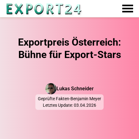
Casinos
Neue
Online-
Casinos in
Österreich
Exportpreis Österreich:
Bühne für Export-Stars
Lukas Schneider
Geprüfte Fakten
-
Benjamin Meyer
Letztes Update: 03.04.2026